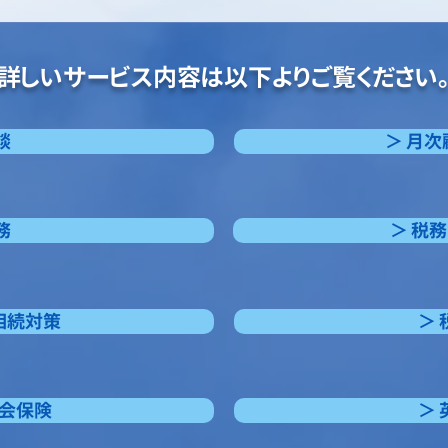
詳しいサービス内容は以下よりご覧ください
相談
＞ 月
業務
＞ 税
・相続対策
＞
・社会保険
＞