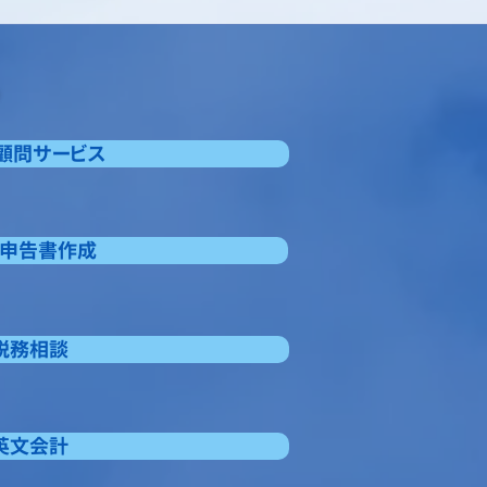
。
次顧問サービス
務申告書作成
 税務相談
 英文会計