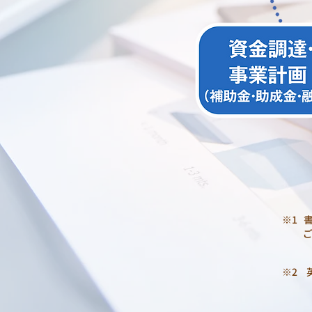
※1
※2