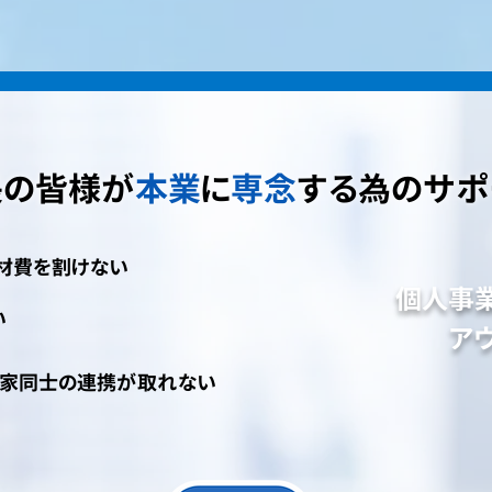
長の皆様が
本業
に
専念
する為のサポ
材費を割けない
個人事
い
ア
門家同士の連携が取れない